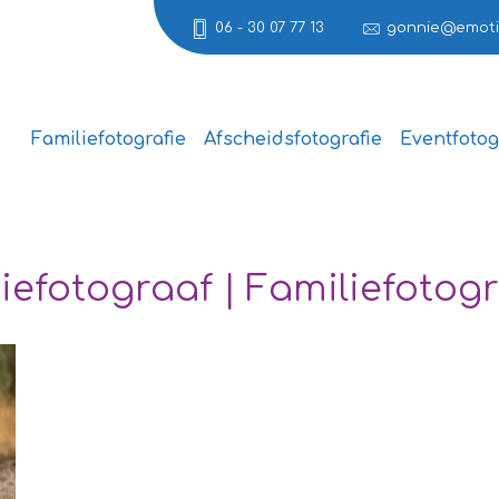
06 - 30 07 77 13
gonnie@emotie
Familiefotografie
Afscheidsfotografie
Eventfotog
efotograaf | Familiefotogr