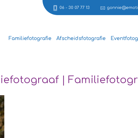
06 - 30 07 77 13
gonnie@emotie
Familiefotografie
Afscheidsfotografie
Eventfotog
efotograaf | Familiefotogr