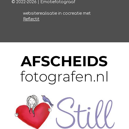
© 2022-2026 | Emotiefotograaf
websiterealisatie in cocreatie met
Reflectit