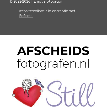
© 2022-2026 | Emotiefotograaf
websiterealisatie in cocreatie met
Reflectit