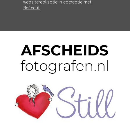
websiterealisatie in cocreatie met
Reflectit