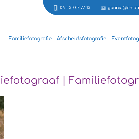
06 - 30 07 77 13
gonnie@emotie
Familiefotografie
Afscheidsfotografie
Eventfotog
efotograaf | Familiefotogr