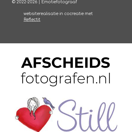
© 2022-2026 | Emotiefotograaf
websiterealisatie in cocreatie met
Reflectit