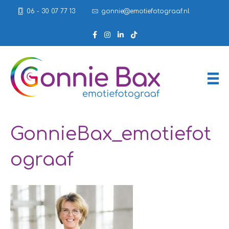
06 - 30 07 77 13
gonnie@emotiefotograaf.nl
GonnieBax_emotiefot
ograaf