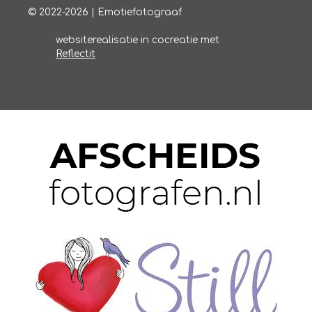
© 2022-2026 | Emotiefotograaf
websiterealisatie in cocreatie met
Reflectit